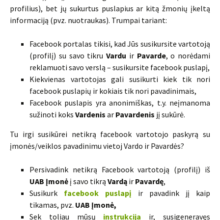
profilius), bet jų sukurtus puslapius ar kitą žmonių įkeltą
informaciją (pvz. nuotraukas). Trumpai tariant:
Facebook portalas tikisi, kad Jūs susikursite vartotoją
(profilį) su savo tikru
Vardu
ir
Pavarde
, o norėdami
reklamuoti savo verslą – susikursite facebook puslapį,
Kiekvienas vartotojas gali susikurti kiek tik nori
facebook puslapių ir kokiais tik nori pavadinimais,
Facebook puslapis yra anonimiškas, t.y. neįmanoma
sužinoti koks
Vardenis
ar
Pavardenis
jį sukūrė.
Tu irgi susikūrei netikrą facebook vartotojo paskyrą su
įmonės/veiklos pavadinimu vietoj Vardo ir Pavardės?
Persivadink netikrą Facebook vartotoją (profilį) iš
UAB
Įmonė
į savo tikrą
Vardą
ir
Pavardę
,
Susikurk
facebook puslapį
ir pavadink jį kaip
tikamas, pvz.
UAB Įmonė,
Sek toliau mūsų
instrukcija
ir, susigeneravęs