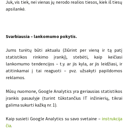
Juk, vis tiek, nei vienas jų nerodo realios tiesos, kiek iš tiesų
apsilankė.
Svarbiausia – lankomumo pokytis.
Jums turėtų būti aktualu (žiūrint per vieną ir tą patį
statistikos rinkimo įrankį), stebėti, kaip keičiasi
lankomumo tendencijos – t.y. ar jis kyla, ar jis leidžiasi, ir
atitinkamai į tai reaguoti – pvz. užsakyti papildomos
reklamos.
Mūsų nuomone, Google Analytics yra geriausias statistikos
įrankis pasaulyje (turint tūkstančius IT inžinierių, tikrai
galima sukurti kažką nr. 1).
Kaip susieti Google Analytics su savo svetaine –
instrukcija
čia
.