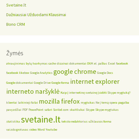
Svetaine.lt
Dažniausiai Užduodami Klausimai
Bono CRM
Žymės
atnaujinimas
bylų tvarkymas
cache
dizainai
dokumentai
DUK
el. paštas
Excel
facebook
google chrome
facebook likebox
Google Analytics
Google Docs
internet explorer
Google dokumentai
Google Drive
Google forma
interneto naršyklė
Kaip į internetinę svetainę įsidėti Skype mygtuką?
mozilla firefox
klientai
laikinieji failai
mygtukas
Ne į temą
opera
pagalba
pavyzdžiai
PDF
PowePoint
safari
Scribd.com
skaitliukai
Skype
Skype mygtukas
svetaine.lt
statistika
teksto redaktorius
užklausos forma
vaizdo grotuvas
video
Word
Youtube