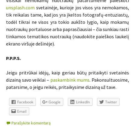
Visiškai nemokamų nuotraukų patartumėme paieškoti
unsplash.com
svetainėje, kurioje jos visos yra nemokamos,
tik reikalas tame, kad jos yra įkeltos fotografų-entuziastų,
todėl tikrai ne visos yra tokio aukšto lygio, kaip mokamų
nuotraukų portaluose arba paprasčiausiai – čia sunkiau rasti
tinkamos tematikos nuotrauką (naudokite paieškos laukelį
ekrano viršuje dešinėje).
P.P.P.S.
Jeigu pritrūkai idėjų, kaip geriau būtų pritaikyti svetainės
dizainą savo veiklai –
paskambink mums
. Pakonsultuosime,
patarsime, o jeigu reikės, pritaikysime dizainą už tave.
Facebook
Google
LinkedIn
Twitter
Email
Parašykite komentarą