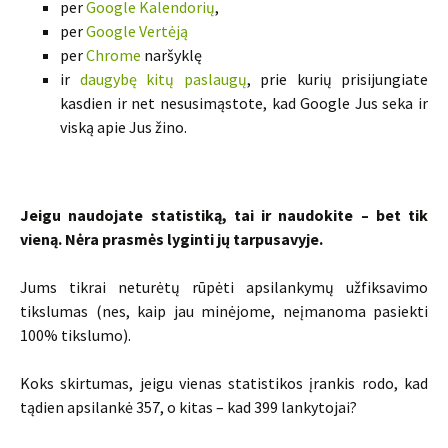
per
Google Kalendorių
,
per
Google Vertėją
per
Chrome
naršyklę
ir
daugybę kitų paslaugų
, prie kurių prisijungiate
kasdien ir net nesusimąstote, kad Google Jus seka ir
viską apie Jus žino.
Jeigu naudojate statistiką, tai ir naudokite – bet tik
vieną. Nėra prasmės lyginti jų tarpusavyje.
Jums tikrai neturėtų rūpėti apsilankymų užfiksavimo
tikslumas (nes, kaip jau minėjome, neįmanoma pasiekti
100% tikslumo).
Koks skirtumas, jeigu vienas statistikos įrankis rodo, kad
tądien apsilankė 357, o kitas – kad 399 lankytojai?