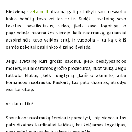
Kiekvieną
svetaine.lt
dizainą gali pritaikyti sau, nesvarbu
kokia bebūtų tavo veiklos sritis. Sudėk į svetainę savo
tekstus, paveiksliukus, video, įkelk savo logotipą, o
pagrindinės nuotraukos vietoje įkelk nuotrauką, geriausiai
atspindinčią tavo veiklos sritį, ir vuooolia – tu ką tik iš
esmės pakeitei pasirinkto dizaino išvaizdą.
Jeigu svetainę kuri grožio salonui, įkelk besišypsančios
moters, kuriai daromos grožio procedūros, nuotrauką. Jeigu
futbolo klubui, įkelk rungtynių įkarščio akimirką arba
komandos nuotrauką. Kaskart, tas pats dizainas, atrodys
visiškai kitaip.
Vis dar netiki?
Spausk ant nuotraukų žemiau ir pamatysi, kaip vienas ir tas
pats dizainas kardinaliai keičiasi, kai keičiamas logotipas,
pagrindinė nuotrauka ir tekstai svetainėje.