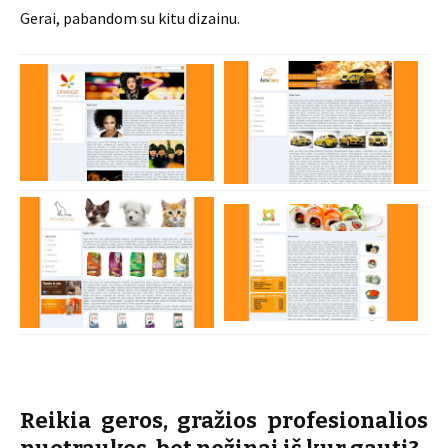
Gerai, pabandom su kitu dizainu.
Reikia geros, gražios profesionalios