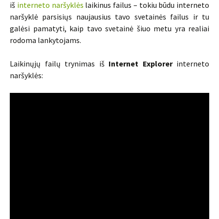
iš
interneto naršyklės
laikinus failus – tokiu būdu interneto
naršyklė parsisiųs naujausius tavo svetainės failus ir tu
galėsi pamatyti, kaip tavo svetainė šiuo metu yra realiai
rodoma lankytojams.
Laikinųjų failų trynimas iš
Internet Explorer
interneto
naršyklės: