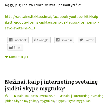
Ką gi, jeigu ne, tau tikrai vertėtų paskaityti čia:
http://svetaine.lt/klausimai/facebook-youtube-kiti/kaip-
ikelti-google-forma-apklausoms-uzklausos-formoms-i-
savo-svetaine-513
Facebook
Google
LinkedIn
Twitter
Email
Komentarų: 1
Nežinai, kaip į internetinę svetainę
įsidėti Skype mygtuką?
Kaip naudotis svetaine.lt
Kaip į internetinę svetainę
įsidėti Skype mygtuką?
,
mygtukas
,
Skype
,
Skype mygtukas