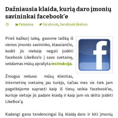
Dažniausia klaida, kurią daro įmonių
savininkai facebook’e
Patarimai
facebook
,
facebook likebox
Prieš kažkurį laiką, gavome laišką iš
vienos įmonės savininko, klausiančio,
kodėl jis niekaip negali įsidėti
facebook LikeBox’o į savo svetainę,
sekdamas mūsų aprašyta
instrukcija
.
Žmogus nebuvo mūsų klientas,
internetinę svetainę jau turėjo, tačiau mes vis tiek jam
pagelbėjome suprasti kaip iš tiesų veikia facebook’as,
kurioje vietoje jis padare klaidą ir kaip jam vis dėlto įsidėti
LikeBox’ą.
Kadangi gana tendencingai šią klaidą daro ir kiti įmonių