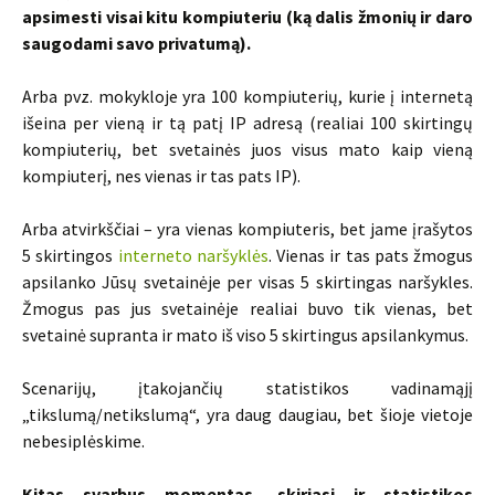
apsimesti visai kitu kompiuteriu (ką dalis žmonių ir daro
saugodami savo privatumą).
Arba pvz. mokykloje yra 100 kompiuterių, kurie į internetą
išeina per vieną ir tą patį IP adresą (realiai 100 skirtingų
kompiuterių, bet svetainės juos visus mato kaip vieną
kompiuterį, nes vienas ir tas pats IP).
Arba atvirkščiai – yra vienas kompiuteris, bet jame įrašytos
5 skirtingos
interneto naršyklės
. Vienas ir tas pats žmogus
apsilanko Jūsų svetainėje per visas 5 skirtingas naršykles.
Žmogus pas jus svetainėje realiai buvo tik vienas, bet
svetainė supranta ir mato iš viso 5 skirtingus apsilankymus.
Scenarijų, įtakojančių statistikos vadinamąjį
„tikslumą/netikslumą“, yra daug daugiau, bet šioje vietoje
nebesiplėskime.
Kitas svarbus momentas, skiriasi ir statistikos