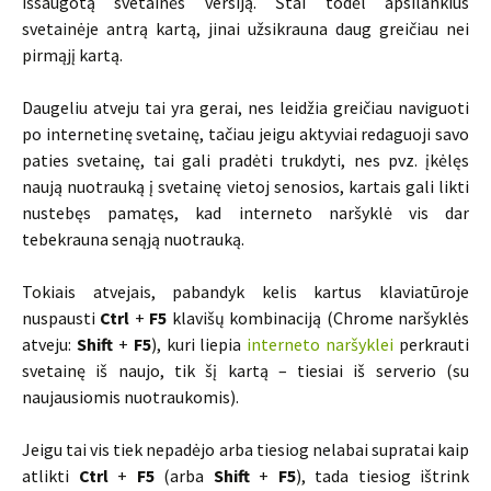
išsaugotą svetainės versiją. Štai todėl apsilankius
svetainėje antrą kartą, jinai užsikrauna daug greičiau nei
pirmąjį kartą.
Daugeliu atveju tai yra gerai, nes leidžia greičiau naviguoti
po internetinę svetainę, tačiau jeigu aktyviai redaguoji savo
paties svetainę, tai gali pradėti trukdyti, nes pvz. įkėlęs
naują nuotrauką į svetainę vietoj senosios, kartais gali likti
nustebęs pamatęs, kad interneto naršyklė vis dar
tebekrauna senąją nuotrauką.
Tokiais atvejais, pabandyk kelis kartus klaviatūroje
nuspausti
Ctrl
+
F5
klavišų kombinaciją (Chrome naršyklės
atveju:
Shift
+
F5
), kuri liepia
interneto naršyklei
perkrauti
svetainę iš naujo, tik šį kartą – tiesiai iš serverio (su
naujausiomis nuotraukomis).
Jeigu tai vis tiek nepadėjo arba tiesiog nelabai supratai kaip
atlikti
Ctrl
+
F5
(arba
Shift
+
F5
), tada tiesiog ištrink