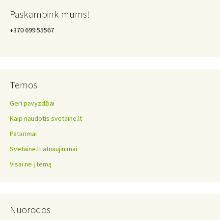
Paskambink mums!
+370 699 55567
Temos
Geri pavyzdžiai
Kaip naudotis svetaine.lt
Patarimai
Svetaine.lt atnaujinimai
Visai ne į temą
Nuorodos