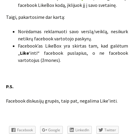
facebook LikeBox kodą, įklijuok jį į savo svetainę.
Taigi, pakartosime dar kartą:
Norėdamas reklamuoti savo verslą/veiklą, nesikurk
netikrų facebook vartotojo paskyrų.
Facebook’as LikeBox yra skirtas tam, kad galėtum
„
Like
‘inti“ facebook puslapius, o ne facebook
vartotojus (žmones).
P.S.
Facebook diskusijų grupės, taip pat, negalima Like’inti.
Facebook
Google
LinkedIn
Twitter