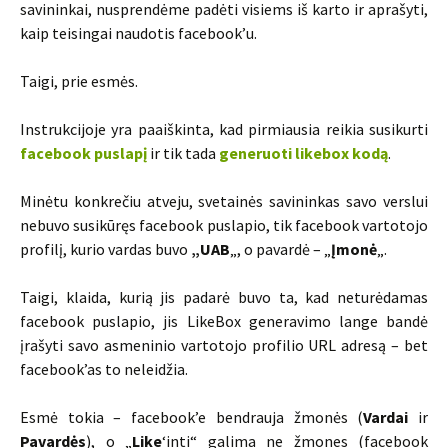
savininkai, nusprendėme padėti visiems iš karto ir aprašyti,
kaip teisingai naudotis facebook’u.
Taigi, prie esmės.
Instrukcijoje yra paaiškinta, kad pirmiausia reikia susikurti
facebook puslapį
ir tik tada
generuoti likebox kodą
.
Minėtu konkrečiu atveju, svetainės savininkas savo verslui
nebuvo susikūręs facebook puslapio, tik facebook vartotojo
profilį, kurio vardas buvo
„UAB
„, o pavardė – „
Įmonė
„.
Taigi, klaida, kurią jis padarė buvo ta, kad neturėdamas
facebook puslapio, jis LikeBox generavimo lange bandė
įrašyti savo asmeninio vartotojo profilio URL adresą – bet
facebook’as to neleidžia.
Esmė tokia – facebook’e bendrauja žmonės (
Vardai
ir
Pavardės
), o „
Like
‘inti“ galima ne žmones (facebook