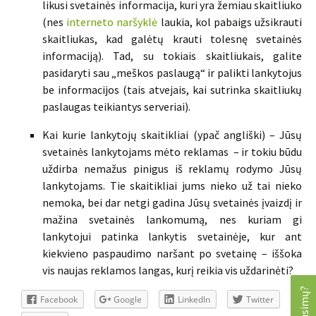
likusi svetainės informacija, kuri yra žemiau skaitliuko
(nes
interneto naršyklė
laukia, kol pabaigs užsikrauti
skaitliukas, kad galėtų krauti tolesnę svetainės
informaciją). Tad, su tokiais skaitliukais, galite
pasidaryti sau „meškos paslaugą“ ir palikti lankytojus
be informacijos (tais atvejais, kai sutrinka skaitliukų
paslaugas teikiantys serveriai).
Kai kurie lankytojų skaitikliai (ypač angliški) – Jūsų
svetainės lankytojams mėto reklamas – ir tokiu būdu
uždirba nemažus pinigus iš reklamų rodymo Jūsų
lankytojams. Tie skaitikliai jums nieko už tai nieko
nemoka, bei dar netgi gadina Jūsų svetainės įvaizdį ir
mažina svetainės lankomumą, nes kuriam gi
lankytojui patinka lankytis svetainėje, kur ant
kiekvieno paspaudimo naršant po svetainę – iššoka
vis naujas reklamos langas, kurį reikia vis uždarinėti?
Facebook
Google
LinkedIn
Twitter