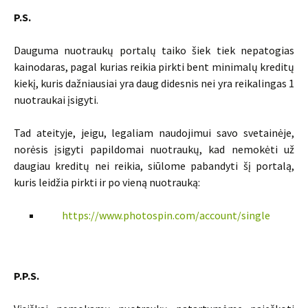
P.S.
Dauguma nuotraukų portalų taiko šiek tiek nepatogias
kainodaras, pagal kurias reikia pirkti bent minimalų kreditų
kiekį, kuris dažniausiai yra daug didesnis nei yra reikalingas 1
nuotraukai įsigyti.
Tad ateityje, jeigu, legaliam naudojimui savo svetainėje,
norėsis įsigyti papildomai nuotraukų, kad nemokėti už
daugiau kreditų nei reikia, siūlome pabandyti šį portalą,
kuris leidžia pirkti ir po vieną nuotrauką:
https://www.photospin.com/account/single
P.P.S.