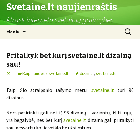
Svetaine.lt naujienraštis
Atrask interneto svetainių galimybes
Pereiti
Ieškoti:
Meniu
prie
turinio
Pritaikyk bet kurį svetaine.lt dizainą
sau!
Kaip naudotis svetaine.lt
dizainai
,
svetaine.lt
Taip. Šio straipsnio rašymo metu,
svetaine.lt
turi 96
dizainus.
Nors pasirinkti gali net iš 96 dizainų – variantų, iš tikrųjų,
yra begalybė, nes bet kurį
svetaine.lt
dizainą gali pritaikyti
sau, nesvarbu kokia veikla be užsiimtum.