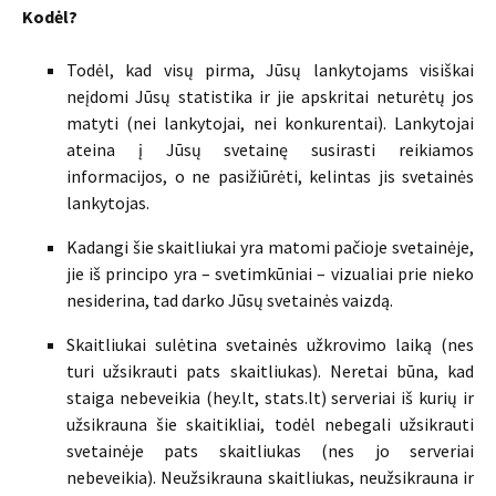
Kodėl?
Todėl, kad visų pirma, Jūsų lankytojams visiškai
neįdomi Jūsų statistika ir jie apskritai neturėtų jos
matyti (nei lankytojai, nei konkurentai). Lankytojai
ateina į Jūsų svetainę susirasti reikiamos
informacijos, o ne pasižiūrėti, kelintas jis svetainės
lankytojas.
Kadangi šie skaitliukai yra matomi pačioje svetainėje,
jie iš principo yra – svetimkūniai – vizualiai prie nieko
nesiderina, tad darko Jūsų svetainės vaizdą.
Skaitliukai sulėtina svetainės užkrovimo laiką (nes
turi užsikrauti pats skaitliukas). Neretai būna, kad
staiga nebeveikia (hey.lt, stats.lt) serveriai iš kurių ir
užsikrauna šie skaitikliai, todėl nebegali užsikrauti
svetainėje pats skaitliukas (nes jo serveriai
nebeveikia). Neužsikrauna skaitliukas, neužsikrauna ir