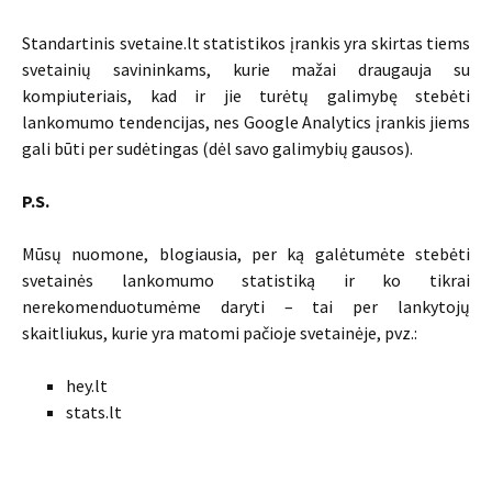
Standartinis svetaine.lt statistikos įrankis yra skirtas tiems
svetainių savininkams, kurie mažai draugauja su
kompiuteriais, kad ir jie turėtų galimybę stebėti
lankomumo tendencijas, nes Google Analytics įrankis jiems
gali būti per sudėtingas (dėl savo galimybių gausos).
P.S.
Mūsų nuomone, blogiausia, per ką galėtumėte stebėti
svetainės lankomumo statistiką ir ko tikrai
nerekomenduotumėme daryti – tai per lankytojų
skaitliukus, kurie yra matomi pačioje svetainėje, pvz.:
hey.lt
stats.lt