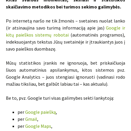
skaičiavimo metodikos bei turimos sekimo galimybės.
Po internetą naršo ne tik žmonės – svetaines nuolat lanko
(ir atsinaujina savo turimą informaciją apie jas)
Google ir
kitų paieškos sistemų robotai
(automatinės programos),
indeksuojantys tekstus Jūsų svetainėje ir įtraukiantys juos į
savo paieškos duombazę.
Mūsų statistikos įrankis ne ignoruoja, bet priskaičiuoja
šiuos automatinius apsilankymus, kitos sistemos pvz.
Google Analytics – juos stengiasi ignoruoti (vadinasi rodo
mažiau tiksliau, bet galbūt labiau tai – kas aktualu).
Be to, pvz. Google turi visas galimybes sekti lankytoją:
per
Google paiešką
,
per
Gmail
,
per
Google Maps
,