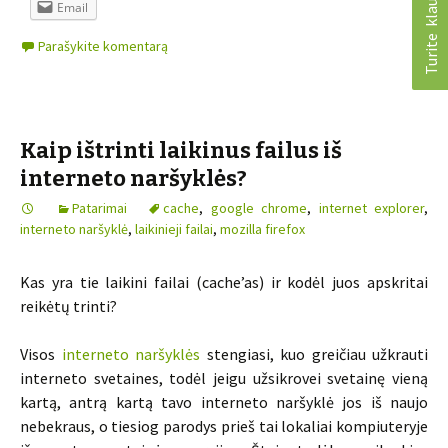
Turite klausimų?
Email
Parašykite komentarą
Kaip ištrinti laikinus failus iš
interneto naršyklės?
Patarimai
cache
,
google chrome
,
internet explorer
,
interneto naršyklė
,
laikinieji failai
,
mozilla firefox
Kas yra tie laikini failai (cache’as) ir kodėl juos apskritai
reikėtų trinti?
Visos
interneto naršyklės
stengiasi, kuo greičiau užkrauti
interneto svetaines, todėl jeigu užsikrovei svetainę vieną
kartą, antrą kartą tavo interneto naršyklė jos iš naujo
nebekraus, o tiesiog parodys prieš tai lokaliai kompiuteryje