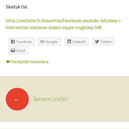
Skaityk čia:
http://svetaine.lt/klausimai/facebook-youtube-kiti/kaip-i-
internetine-svetaine-isideti-skype-mygtuka-548
Facebook
Google
LinkedIn
Twitter
Email
Parašykite komentarą
←
Senesni įrašai
Įrašo
navigacija