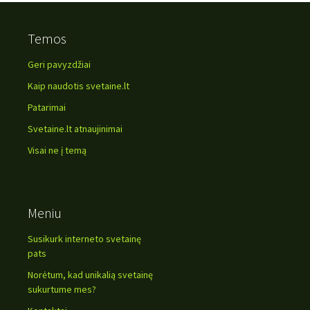
Temos
Geri pavyzdžiai
Kaip naudotis svetaine.lt
Patarimai
Svetaine.lt atnaujinimai
Visai ne į temą
Meniu
Susikurk interneto svetainę
pats
Norėtum, kad unikalią svetainę
sukurtume mes?