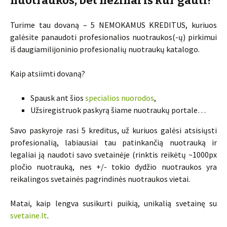
nuotraukos, bet nežinai iš kur gauti?
Turime tau dovaną – 5 NEMOKAMUS KREDITUS, kuriuos
galėsite panaudoti profesionalios nuotraukos(-ų) pirkimui
iš daugiamilijoninio profesionalių nuotraukų katalogo.
Kaip atsiimti dovaną?
Spausk ant šios
specialios nuorodos
,
Užsiregistruok paskyrą šiame nuotraukų portale…
Savo paskyroje rasi 5 kreditus, už kuriuos galėsi atsisiųsti
profesionalią, labiausiai tau patinkančią nuotrauką ir
legaliai ją naudoti savo svetainėje (rinktis reikėtų ~1000px
pločio nuotrauką, nes +/- tokio dydžio nuotraukos yra
reikalingos svetainės pagrindinės nuotraukos vietai.
Matai, kaip lengva susikurti puikią, unikalią svetainę su
svetaine.lt
.