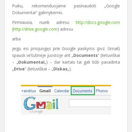
Puiku, rekomenduojame pasinaudoti „Google
Dokumentai“ galimybėmis.
Pirmiausia, nueik adresu
http://docs.google.com
(
http://drive.google.com
) adresu
arba
jeigu esi prisijungęs prie Google paskyros (pvz. Gmail)
spausk viršutinėje juostoje ant „
Documents
“ (lietuviškai
– „
Dokumentai
„) – dar kartais tai gali būti pavadinta
„
Drive
“ (lietuviškai – „
Diskas
„).