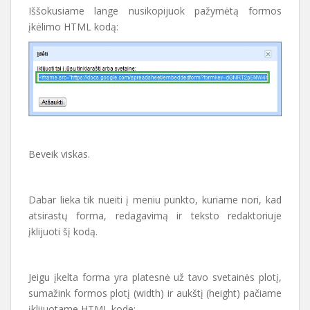
Iššokusiame lange nusikopijuok pažymėtą formos
įkėlimo HTML kodą:
Beveik viskas.
Dabar lieka tik nueiti į meniu punkto, kuriame nori, kad
atsirastų forma, redagavimą ir teksto redaktoriuje
įklijuoti šį kodą.
Jeigu įkelta forma yra platesnė už tavo svetainės plotį,
sumažink formos plotį (width) ir aukštį (height) pačiame
įklijuotame HTML kode: