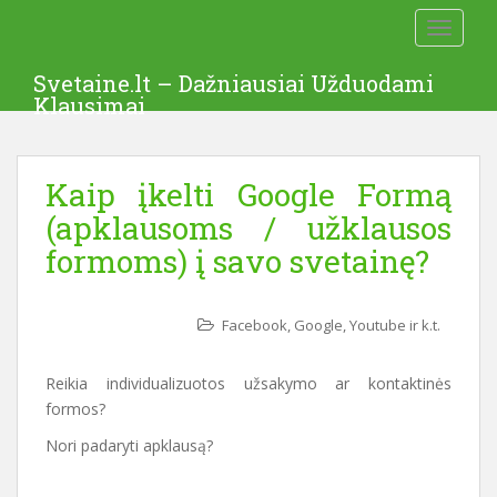
S
TOGGLE
k
i
Svetaine.lt – Dažniausiai Užduodami
p
Klausimai
t
o
m
Kaip įkelti Google Formą
a
i
(apklausoms / užklausos
n
formoms) į savo svetainę?
c
o
n
Facebook, Google, Youtube ir k.t.
t
e
Reikia individualizuotos užsakymo ar kontaktinės
n
formos?
t
Nori padaryti apklausą?