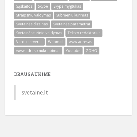
Sąskaitos
Skype
Skype mygtukas
Straipsnių valdymas
Submeniu kūrimas
Svetainės dizainas
Svetainės parametrai
Svetainės turinio valdymas
Teksto redaktorius
Vardų serveriai
Webmail
www adresas
www adreso nukreipimas
Youtube
ZOHO
DRAUGAUKIME
svetaine.lt