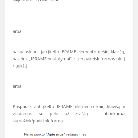
arba
paspausk ant jau įkelto IFRAME elemento dešinį klavišą,
pasirink „IFRAME nustatymai“ ir ten pakeisk formos plotį
/ aukštį,
arba
Paspausk ant įkelto IFRAME elemento kairį klavišą ir
vilkdamas su pele už kraštų – atitinkamai
sumažink/padidink formą: