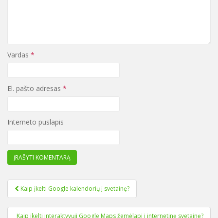
Vardas
*
El. pašto adresas
*
Interneto puslapis
Kaip įkelti Google kalendorių į svetainę?
Navigacija tarp įrašų
Kaip įkelti interaktyvųjį Google Maps žemėlapį į internetinę svetainę?