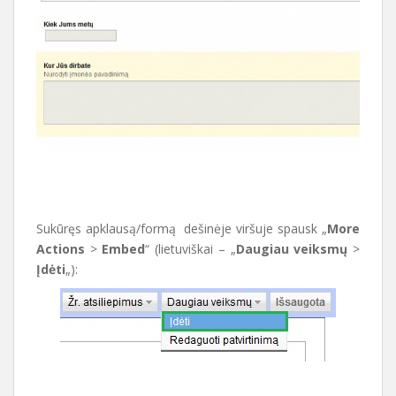
Sukūręs apklausą/formą dešinėje viršuje spausk „
More
Actions
>
Embed
“ (lietuviškai – „
Daugiau veiksmų
>
Įdėti
„):