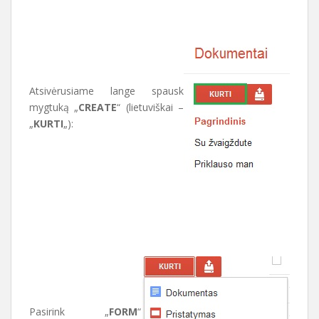
Atsivėrusiame lange spausk
mygtuką „
CREATE
“ (lietuviškai –
„
KURTI
„):
Pasirink „
FORM
“