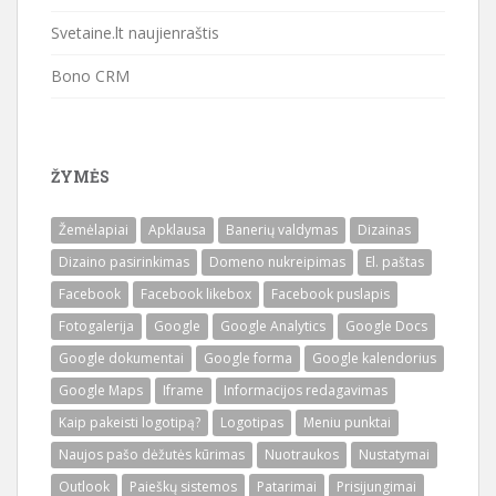
Svetaine.lt naujienraštis
Bono CRM
ŽYMĖS
Žemėlapiai
Apklausa
Banerių valdymas
Dizainas
Dizaino pasirinkimas
Domeno nukreipimas
El. paštas
Facebook
Facebook likebox
Facebook puslapis
Fotogalerija
Google
Google Analytics
Google Docs
Google dokumentai
Google forma
Google kalendorius
Google Maps
Iframe
Informacijos redagavimas
Kaip pakeisti logotipą?
Logotipas
Meniu punktai
Naujos pašo dėžutės kūrimas
Nuotraukos
Nustatymai
Outlook
Paieškų sistemos
Patarimai
Prisijungimai