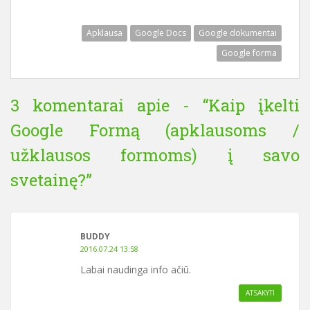
Apklausa
Google Docs
Google dokumentai
Google forma
3 komentarai apie - “
Kaip įkelti
Google Formą (apklausoms /
užklausos formoms) į savo
svetainę?
”
BUDDY
2016.07.24 13:58
Labai naudinga info ačiū.
ATSAKYTI