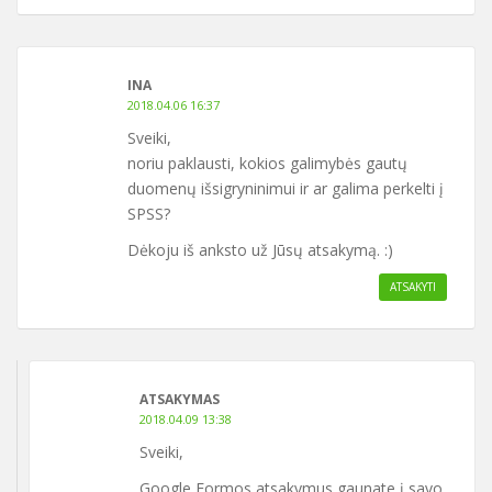
INA
2018.04.06 16:37
Sveiki,
noriu paklausti, kokios galimybės gautų
duomenų išsigryninimui ir ar galima perkelti į
SPSS?
Dėkoju iš anksto už Jūsų atsakymą. :)
ATSAKYTI
ATSAKYMAS
2018.04.09 13:38
Sveiki,
Google Formos atsakymus gaunate į savo