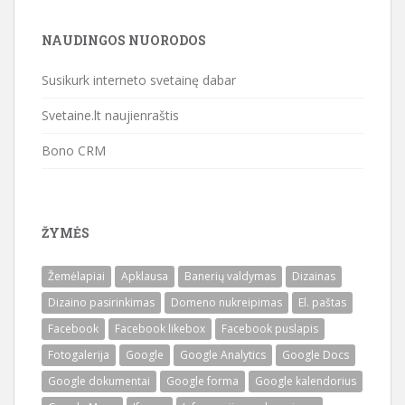
NAUDINGOS NUORODOS
Susikurk interneto svetainę dabar
Svetaine.lt naujienraštis
Bono CRM
ŽYMĖS
Žemėlapiai
Apklausa
Banerių valdymas
Dizainas
Dizaino pasirinkimas
Domeno nukreipimas
El. paštas
Facebook
Facebook likebox
Facebook puslapis
Fotogalerija
Google
Google Analytics
Google Docs
Google dokumentai
Google forma
Google kalendorius