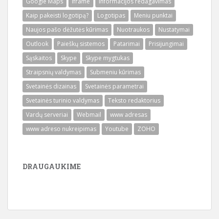
Google Maps
Iframe
Informacijos redagavimas
Kaip pakeisti logotipą?
Logotipas
Meniu punktai
Naujos pašo dėžutės kūrimas
Nuotraukos
Nustatymai
Outlook
Paieškų sistemos
Patarimai
Prisijungimai
Sąskaitos
Skype
Skype mygtukas
Straipsnių valdymas
Submeniu kūrimas
Svetainės dizainas
Svetainės parametrai
Svetainės turinio valdymas
Teksto redaktorius
Vardų serveriai
Webmail
www adresas
www adreso nukreipimas
Youtube
ZOHO
DRAUGAUKIME