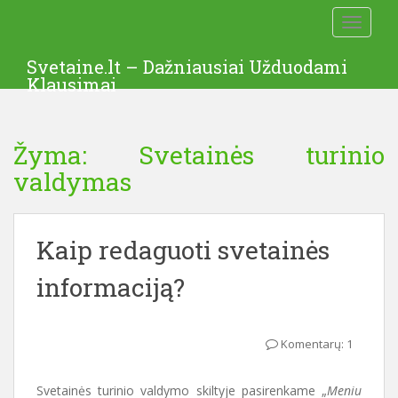
S
TOGGLE
k
i
Svetaine.lt – Dažniausiai Užduodami
p
Klausimai
t
o
m
Žyma: Svetainės turinio
a
i
valdymas
n
c
o
Kaip redaguoti svetainės
n
t
informaciją?
e
n
t
Komentarų: 1
Svetainės turinio valdymo skiltyje pasirenkame „
Meniu