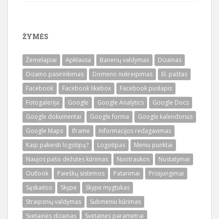
ŽYMĖS
Žemėlapiai
Apklausa
Banerių valdymas
Dizainas
Dizaino pasirinkimas
Domeno nukreipimas
El. paštas
Facebook
Facebook likebox
Facebook puslapis
Fotogalerija
Google
Google Analytics
Google Docs
Google dokumentai
Google forma
Google kalendorius
Google Maps
Iframe
Informacijos redagavimas
Kaip pakeisti logotipą?
Logotipas
Meniu punktai
Naujos pašo dėžutės kūrimas
Nuotraukos
Nustatymai
Outlook
Paieškų sistemos
Patarimai
Prisijungimai
Sąskaitos
Skype
Skype mygtukas
Straipsnių valdymas
Submeniu kūrimas
Svetainės dizainas
Svetainės parametrai