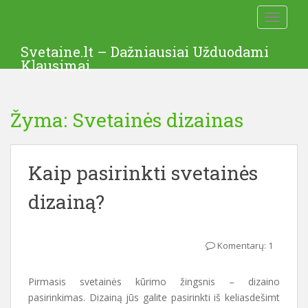
S
TOGGLE
k
i
Svetaine.lt – Dažniausiai Užduodami
p
Klausimai
t
o
m
Žyma: Svetainės dizainas
a
i
n
c
Kaip pasirinkti svetainės
o
dizainą?
n
t
e
n
Komentarų: 1
t
Pirmasis svetainės kūrimo žingsnis – dizaino
pasirinkimas. Dizainą jūs galite pasirinkti iš keliasdešimt