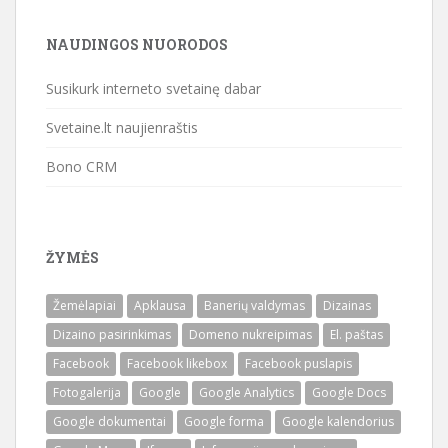
NAUDINGOS NUORODOS
Susikurk interneto svetainę dabar
Svetaine.lt naujienraštis
Bono CRM
ŽYMĖS
Žemėlapiai
Apklausa
Banerių valdymas
Dizainas
Dizaino pasirinkimas
Domeno nukreipimas
El. paštas
Facebook
Facebook likebox
Facebook puslapis
Fotogalerija
Google
Google Analytics
Google Docs
Google dokumentai
Google forma
Google kalendorius