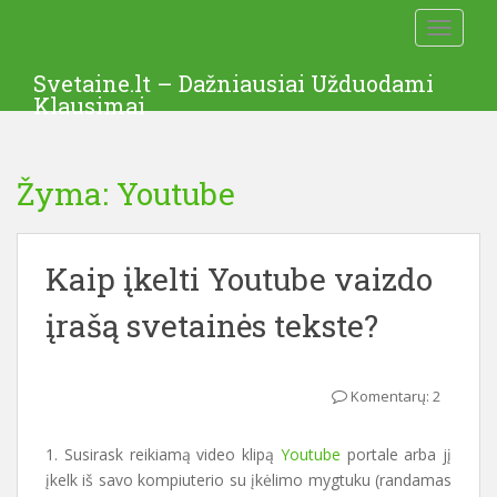
S
TOGGLE
k
i
Svetaine.lt – Dažniausiai Užduodami
p
Klausimai
t
o
m
Žyma: Youtube
a
i
n
c
Kaip įkelti Youtube vaizdo
o
įrašą svetainės tekste?
n
t
e
n
Komentarų: 2
t
1. Susirask reikiamą video klipą
Youtube
portale arba jį
įkelk iš savo kompiuterio su įkėlimo mygtuku (randamas