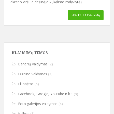
ekrano viršuje dešinėje – įkėlimo rodyklytė):
SKAITYTI ATSAKYMĄ
KLAUSIMŲ TEMOS
Banerių valdymas
(2)
Dizaino valdymas
(3)
El. paštas
(5)
Facebook, Google, Youtube ir k.t.
(8)
Foto galerijos valdymas
(4)
Kalbos
(3)