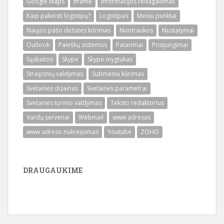
Google Maps
Iframe
Informacijos redagavimas
Kaip pakeisti logotipą?
Logotipas
Meniu punktai
Naujos pašo dėžutės kūrimas
Nuotraukos
Nustatymai
Outlook
Paieškų sistemos
Patarimai
Prisijungimai
Sąskaitos
Skype
Skype mygtukas
Straipsnių valdymas
Submeniu kūrimas
Svetainės dizainas
Svetainės parametrai
Svetainės turinio valdymas
Teksto redaktorius
Vardų serveriai
Webmail
www adresas
www adreso nukreipimas
Youtube
ZOHO
DRAUGAUKIME