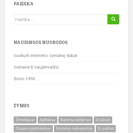
PAIEŠKA
Ieškoti:
NAUDINGOS NUORODOS
Susikurk interneto svetainę dabar
Svetaine.lt naujienraštis
Bono CRM
ŽYMĖS
Žemėlapiai
Apklausa
Banerių valdymas
Dizainas
Dizaino pasirinkimas
Domeno nukreipimas
El. paštas