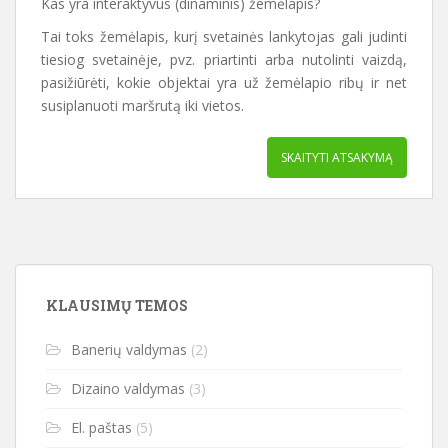
Kas yra interaktyvus (dinaminis) žemėlapis?
Tai toks žemėlapis, kurį svetainės lankytojas gali judinti
tiesiog svetainėje, pvz. priartinti arba nutolinti vaizdą,
pasižiūrėti, kokie objektai yra už žemėlapio ribų ir net
susiplanuoti maršrutą iki vietos.
SKAITYTI ATSAKYMĄ
KLAUSIMŲ TEMOS
Banerių valdymas
(2)
Dizaino valdymas
(3)
El. paštas
(5)