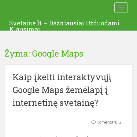
S
TOGGLE
k
i
Svetaine.lt – Dažniausiai Užduodami
p
Klausimai
t
o
m
Žyma: Google Maps
a
i
n
c
Kaip įkelti interaktyvųjį
o
Google Maps žemėlapį į
n
t
internetinę svetainę?
e
n
t
Komentarų: 2