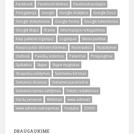
Facebook
Facebook likebox
Facebook puslapis
Fotogalerija
Google
Google Analytics
Google Docs
Google dokumentai
Google forma
Google kalendorius
Google Maps
Iframe
Informacijos redagavimas
Kaip pakeisti logotipą?
Logotipas
Meniu punktai
Naujos pašo dėžutės kūrimas
Nuotraukos
Nustatymai
Outlook
Paieškų sistemos
Patarimai
Prisijungimai
Sąskaitos
Skype
Skype mygtukas
Straipsnių valdymas
Submeniu kūrimas
Svetainės dizainas
Svetainės parametrai
Svetainės turinio valdymas
Teksto redaktorius
Vardų serveriai
Webmail
www adresas
www adreso nukreipimas
Youtube
ZOHO
DRAUGAUKIME