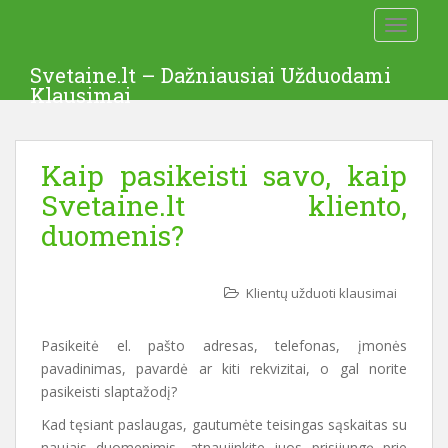
S
TOGGLE
k
i
Svetaine.lt – Dažniausiai Užduodami
p
Klausimai
t
o
m
Kaip pasikeisti savo, kaip
a
i
Svetaine.lt kliento,
n
duomenis?
c
o
n
Klientų užduoti klausimai
t
e
Pasikeitė el. pašto adresas, telefonas, įmonės
n
pavadinimas, pavardė ar kiti rekvizitai, o gal norite
t
pasikeisti slaptažodį?
Kad tęsiant paslaugas, gautumėte teisingas sąskaitas su
naujais duomenimis, atnaujinkite juos prisijungę prie