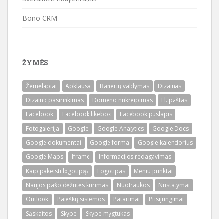
Bono CRM
ŽYMĖS
Žemėlapiai
Apklausa
Banerių valdymas
Dizainas
Dizaino pasirinkimas
Domeno nukreipimas
El. paštas
Facebook
Facebook likebox
Facebook puslapis
Fotogalerija
Google
Google Analytics
Google Docs
Google dokumentai
Google forma
Google kalendorius
Google Maps
Iframe
Informacijos redagavimas
Kaip pakeisti logotipą?
Logotipas
Meniu punktai
Naujos pašo dėžutės kūrimas
Nuotraukos
Nustatymai
Outlook
Paieškų sistemos
Patarimai
Prisijungimai
Sąskaitos
Skype
Skype mygtukas