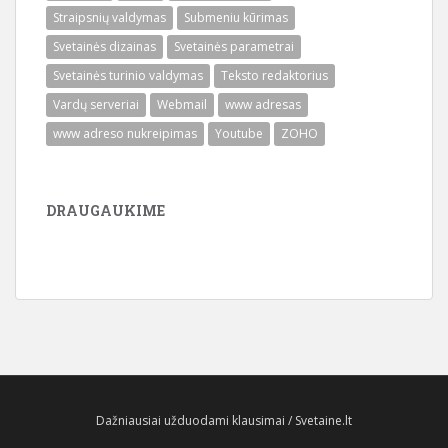
Straipsnių valdymas
Submeniu kūrimas
Svetainės dizainas
Svetainės parametrai
Svetainės turinio valdymas
Teksto redaktorius
Vardų serveriai
Webmail
www adresas
www adreso nukreipimas
Youtube
ZOHO
DRAUGAUKIME
Dažniausiai užduodami klausimai / Svetaine.lt